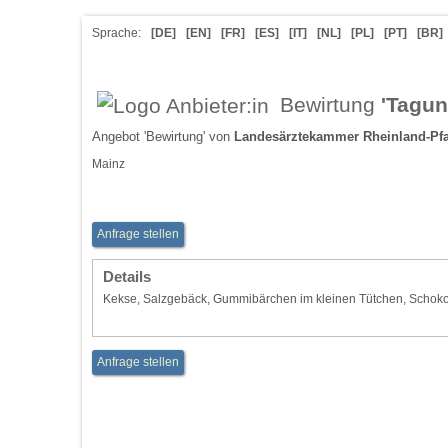
Sprache:
[DE]
[EN]
[FR]
[ES]
[IT]
[NL]
[PL]
[PT]
[BR]
Bewirtung
'Tagun
Angebot 'Bewirtung' von
Landesärztekammer Rheinland-Pfa
Mainz
Anfrage stellen
Details
Kekse, Salzgebäck, Gummibärchen im kleinen Tütchen, Schokor
Anfrage stellen