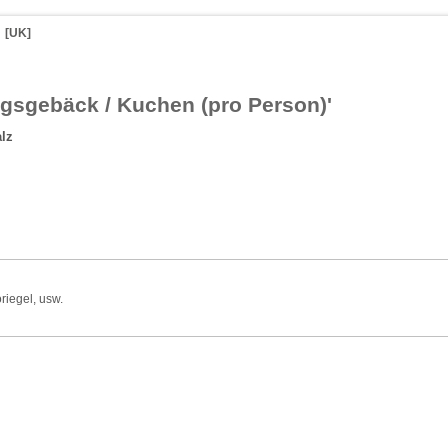
[UK]
gsgebäck / Kuchen (pro Person)'
lz
iegel, usw.