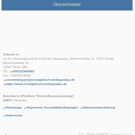
Übersichtsliste
Anbieter:in
c/o Ev. Kirchengemeinde im Norden Spandaus, Wichernstraße 14, 13587 Berlin
Wichernstrasse 14
13587 Berlin (DE)
Tel.:
030322944560
Fax.: 03035504430
vermietung-psh@evangelisch-nordspandau.de
https://www.evangelisch-nordspandau.de
Betreiber:in (Plattform 'Online-Raumverwaltung')
OMOC
.interactive
Homepage
Allgemeine Geschäftsbedingungen
Datenschutzerklärung
Impressum
(c) 2026
OMOC
.interactive