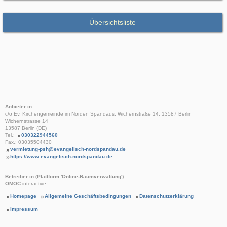
Übersichtsliste
Anbieter:in
c/o Ev. Kirchengemeinde im Norden Spandaus, Wichernstraße 14, 13587 Berlin
Wichernstrasse 14
13587 Berlin (DE)
Tel.:
030322944560
Fax.: 03035504430
vermietung-psh@evangelisch-nordspandau.de
https://www.evangelisch-nordspandau.de
Betreiber:in (Plattform 'Online-Raumverwaltung')
OMOC
.interactive
Homepage
Allgemeine Geschäftsbedingungen
Datenschutzerklärung
Impressum