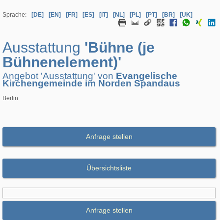
Sprache:
[DE]
[EN]
[FR]
[ES]
[IT]
[NL]
[PL]
[PT]
[BR]
[UK]
Ausstattung
'Bühne (je
Bühnenelement)'
Angebot 'Ausstattung' von
Evangelische
Kirchengemeinde im Norden Spandaus
Berlin
Anfrage stellen
Übersichtsliste
Anfrage stellen