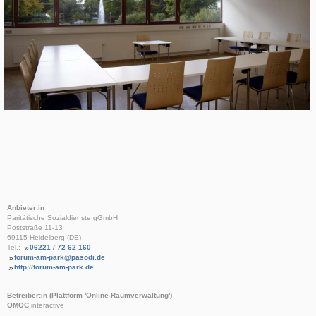
Anbieter:in
Paritätische Sozialdienste gGmbH
Poststraße 11-13
69115 Heidelberg (DE)
Tel.:
06221 / 72 62 160
forum-am-park@pasodi.de
http://forum-am-park.de
Betreiber:in (Plattform 'Online-Raumverwaltung')
OMOC
.interactive