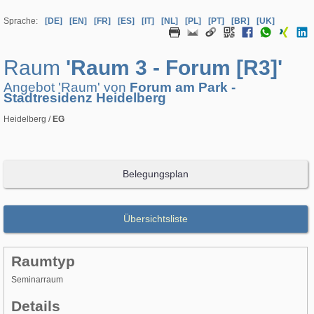
Sprache:
[DE]
[EN]
[FR]
[ES]
[IT]
[NL]
[PL]
[PT]
[BR]
[UK]
Raum
'Raum 3 - Forum [R3]'
Angebot 'Raum' von
Forum am Park -
Stadtresidenz Heidelberg
Heidelberg /
EG
Belegungsplan
Übersichtsliste
Raumtyp
Seminarraum
Details