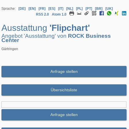
Sprache:
[DE]
[EN]
[FR]
[ES]
[IT]
[NL]
[PL]
[PT]
[BR]
[UK]
RSS 2.0
Atom 1.0
Ausstattung
'Flipchart'
Angebot 'Ausstattung' von
ROCK Business
Center
Gärtringen
Anfrage stellen
Übersichtsliste
Anfrage stellen