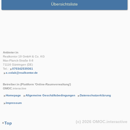
Übersichtsliste
Anbieter:in
Realkontor 19 GmbH & Co. KG
Max-Planck-Straße 6-8
71116 Gärtringen (DE)
Tel.:
070342539361
s.colak@realkontor.de
Betreiber:in (Plattform 'Online-Raumverwaltung')
OMOC
.interactive
Homepage
Allgemeine Geschäftsbedingungen
Datenschutzerklärung
Impressum
(c) 2026
OMOC
.interactive
Top