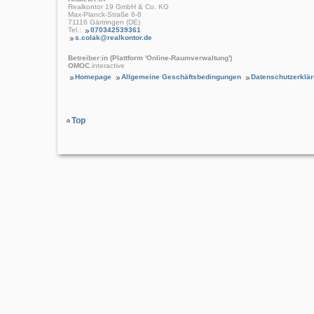
Realkontor 19 GmbH & Co. KG
Max-Planck-Straße 6-8
71116 Gärtringen (DE)
Tel.:
070342539361
s.colak@realkontor.de
Betreiber:in (Plattform 'Online-Raumverwaltung')
OMOC
.interactive
Homepage
Allgemeine Geschäftsbedingungen
Datenschutzerklä
Top