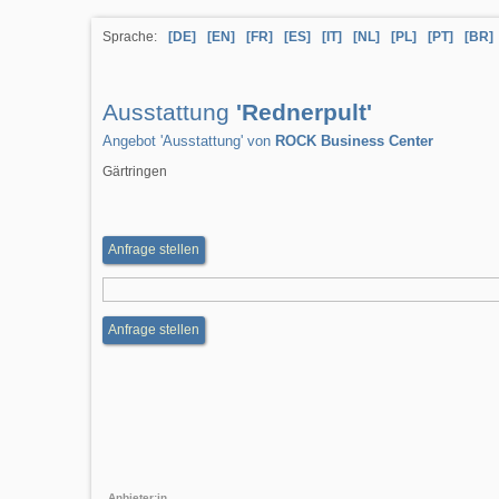
Sprache:
[DE]
[EN]
[FR]
[ES]
[IT]
[NL]
[PL]
[PT]
[BR]
Ausstattung
'Rednerpult'
Angebot 'Ausstattung' von
ROCK Business Center
Gärtringen
Anfrage stellen
Anfrage stellen
Anbieter:in