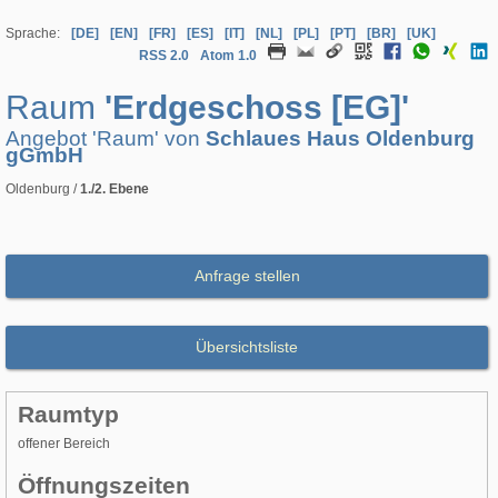
Sprache:
[DE]
[EN]
[FR]
[ES]
[IT]
[NL]
[PL]
[PT]
[BR]
[UK]
RSS 2.0
Atom 1.0
Raum
'Erdgeschoss [EG]'
Angebot 'Raum' von
Schlaues Haus Oldenburg
gGmbH
Oldenburg /
1./2. Ebene
Anfrage stellen
Übersichtsliste
Raumtyp
offener Bereich
Öffnungszeiten