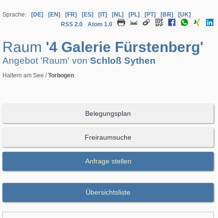
Sprache:
[DE]
[EN]
[FR]
[ES]
[IT]
[NL]
[PL]
[PT]
[BR]
[UK]
RSS 2.0
Atom 1.0
Raum
'4 Galerie Fürstenberg'
Angebot 'Raum' von
Schloß Sythen
Haltern am See /
Torbogen
Belegungsplan
Freiraumsuche
Anfrage stellen
Übersichtsliste