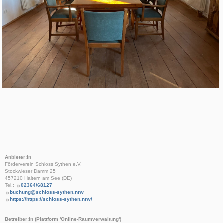
Anbieter:in
Förderverein Schloss Sythen e.V.
Stockwieser Damm 25
457210 Haltern am See (DE)
Tel.:
02364/68127
buchung@schloss-sythen.nrw
https://https://schloss-sythen.nrw/
Betreiber:in (Plattform 'Online-Raumverwaltung')