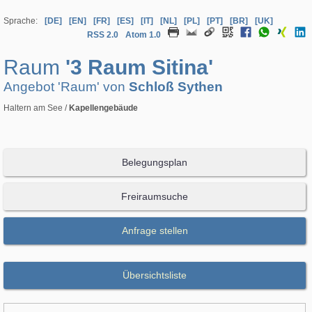
Sprache:
[DE]
[EN]
[FR]
[ES]
[IT]
[NL]
[PL]
[PT]
[BR]
[UK]
RSS 2.0
Atom 1.0
Raum
'3 Raum Sitina'
Angebot 'Raum' von
Schloß Sythen
Haltern am See /
Kapellengebäude
Belegungsplan
Freiraumsuche
Anfrage stellen
Übersichtsliste