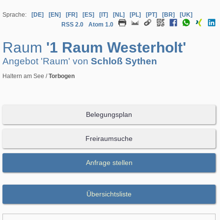
Sprache:
[DE]
[EN]
[FR]
[ES]
[IT]
[NL]
[PL]
[PT]
[BR]
[UK]
RSS 2.0
Atom 1.0
Raum
'1 Raum Westerholt'
Angebot 'Raum' von
Schloß Sythen
Haltern am See /
Torbogen
Belegungsplan
Freiraumsuche
Anfrage stellen
Übersichtsliste