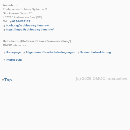
Anbieter:in
Förderverein Schloss Sythen e.V.
Stockwieser Damm 25
457210 Haltern am See (DE)
Tel.:
02364/68127
buchung@schloss-sythen.nrw
https://https://schloss-sythen.nrw/
Betreiber:in (Plattform 'Online-Raumverwaltung')
OMOC
.interactive
Homepage
Allgemeine Geschäftsbedingungen
Datenschutzerklärung
Impressum
(c) 2026
OMOC
.interactive
Top