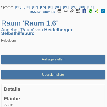
Sprache:
[DE]
[EN]
[FR]
[ES]
[IT]
[NL]
[PL]
[PT]
[BR]
[UK]
RSS 2.0
Atom 1.0
Raum
'Raum 1.6'
Angebot 'Raum' von
Heidelberger
Selbsthilfebüro
Heidelberg
Anfrage stellen
Übersichtsliste
Details
Fläche
30 qm²