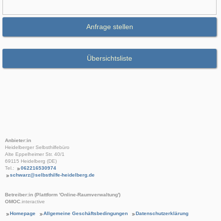
Anfrage stellen
Übersichtsliste
Anbieter:in
Heidelberger Selbsthilfebüro
Alte Eppelheimer Str. 40/1
69115 Heidelberg (DE)
Tel.:
062216530974
schwarz@selbsthilfe-heidelberg.de
Betreiber:in (Plattform 'Online-Raumverwaltung')
OMOC
.interactive
Homepage
Allgemeine Geschäftsbedingungen
Datenschutzerklärung