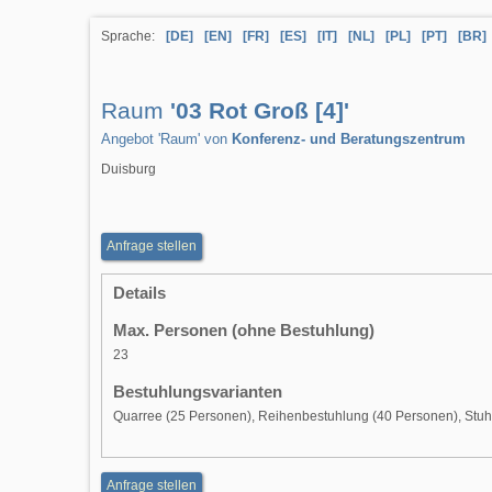
Sprache:
[DE]
[EN]
[FR]
[ES]
[IT]
[NL]
[PL]
[PT]
[BR]
Raum
'03 Rot Groß [4]'
Angebot 'Raum' von
Konferenz- und Beratungszentrum
Duisburg
Anfrage stellen
Details
Max. Personen (ohne Bestuhlung)
23
Bestuhlungsvarianten
Quarree (25 Personen), Reihenbestuhlung (40 Personen), Stuhl
Anfrage stellen