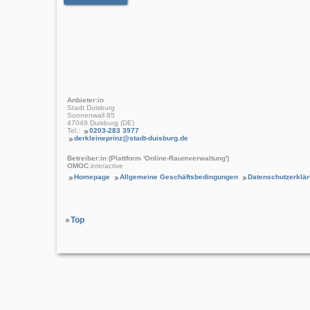
Anbieter:in
Stadt Duisburg
Sonnenwall 85
47049 Duisburg (DE)
Tel.:
0203-283 3977
derkleineprinz@stadt-duisburg.de
Betreiber:in (Plattform 'Online-Raumverwaltung')
OMOC
.interactive
Homepage
Allgemeine Geschäftsbedingungen
Datenschutzerklä
Top