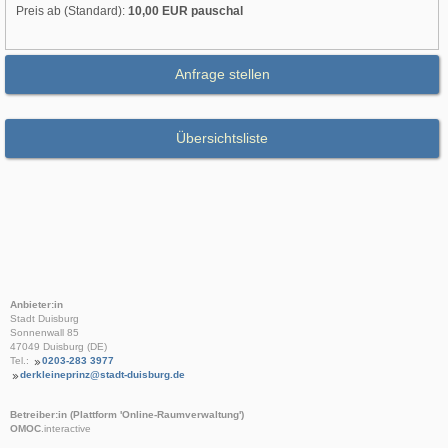
Preis ab (Standard):
10,00 EUR pauschal
Anfrage stellen
Übersichtsliste
Anbieter:in
Stadt Duisburg
Sonnenwall 85
47049 Duisburg (DE)
Tel.:
0203-283 3977
derkleineprinz@stadt-duisburg.de
Betreiber:in (Plattform 'Online-Raumverwaltung')
OMOC
.interactive