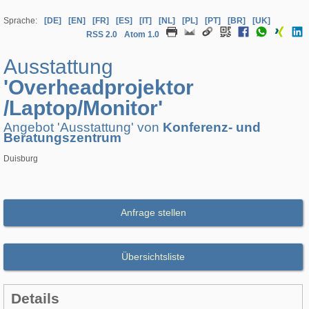
Sprache:
[DE]
[EN]
[FR]
[ES]
[IT]
[NL]
[PL]
[PT]
[BR]
[UK]
RSS 2.0
Atom 1.0
Ausstattung
'Overheadprojektor
/Laptop/Monitor'
Angebot 'Ausstattung' von
Konferenz- und
Beratungszentrum
Duisburg
Anfrage stellen
Übersichtsliste
Details