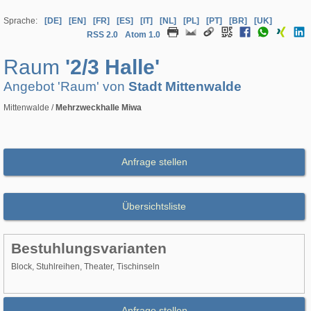
Sprache:
[DE]
[EN]
[FR]
[ES]
[IT]
[NL]
[PL]
[PT]
[BR]
[UK]
RSS 2.0
Atom 1.0
Raum
'2/3 Halle'
Angebot 'Raum' von
Stadt Mittenwalde
Mittenwalde /
Mehrzweckhalle Miwa
Anfrage stellen
Übersichtsliste
Bestuhlungsvarianten
Block, Stuhlreihen, Theater, Tischinseln
Anfrage stellen