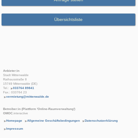
Übersichtsliste
Anbieter:in
Stadt Mittenwalde
Rathausstraße 8
15749 Mittenwalde (DE)
Tel.:
033764 89841
Fax.: 033764 23
vermietung@mittenwalde.de
Betreiber:in (Plattform 'Online-Raumverwaltung')
OMOC
.interactive
Homepage
Allgemeine Geschäftsbedingungen
Datenschutzerklärung
Impressum