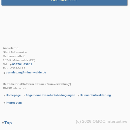
Anbieter:in
Stadt Mittenwalde
Rathausstraße 8
15749 Mittenwalde (DE)
Tel.:
033764 89841
Fax.: 033764 23
vermietung@mittenwalde.de
Betreiber:in (Plattform 'Online-Raumverwaltung')
OMOC
.interactive
Homepage
Allgemeine Geschäftsbedingungen
Datenschutzerklärung
Impressum
(c) 2026
OMOC
.interactive
Top