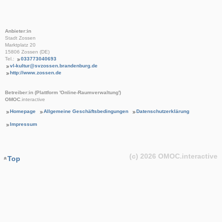
Anbieter:in
Stadt Zossen
Marktplatz 20
15806 Zossen (DE)
Tel.:
033773040693
vl-kultur@svzossen.brandenburg.de
http://www.zossen.de
Betreiber:in (Plattform 'Online-Raumverwaltung')
OMOC
.interactive
Homepage
Allgemeine Geschäftsbedingungen
Datenschutzerklärung
Impressum
(c) 2026
OMOC
.interactive
Top