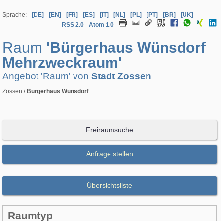
Sprache:
[DE]
[EN]
[FR]
[ES]
[IT]
[NL]
[PL]
[PT]
[BR]
[UK]
RSS 2.0
Atom 1.0
Raum
'Bürgerhaus Wünsdorf
Mehrzweckraum'
Angebot 'Raum' von
Stadt Zossen
Zossen /
Bürgerhaus Wünsdorf
Freiraumsuche
Anfrage stellen
Übersichtsliste
Raumtyp