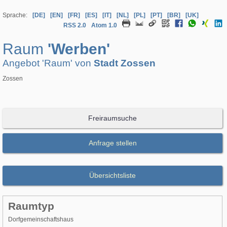
Sprache:
[DE]
[EN]
[FR]
[ES]
[IT]
[NL]
[PL]
[PT]
[BR]
[UK]
RSS 2.0
Atom 1.0
Raum
'Werben'
Angebot 'Raum' von
Stadt Zossen
Zossen
Freiraumsuche
Anfrage stellen
Übersichtsliste
Raumtyp
Dorfgemeinschaftshaus