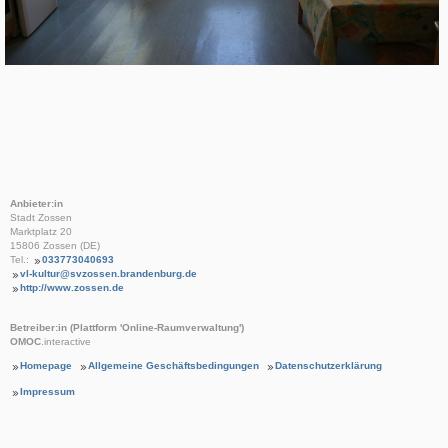
Anbieter:in
Stadt Zossen
Marktplatz 20
15806 Zossen (DE)
Tel.:
033773040693
vl-kultur@svzossen.brandenburg.de
http://www.zossen.de
Betreiber:in (Plattform 'Online-Raumverwaltung')
OMOC
.interactive
Homepage
Allgemeine Geschäftsbedingungen
Datenschutzerklärung
Impressum