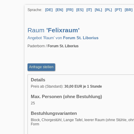
Sprache:
[DE]
[EN]
[FR]
[ES]
[IT]
[NL]
[PL]
[PT]
[BR]
Raum
'Felixraum'
Angebot 'Raum' von
Forum St. Liborius
Paderborn /
Forum St. Liborius
Anfrage stellen
Details
Preis ab (Standard):
30,00 EUR je 1 Stunde
Max. Personen (ohne Bestuhlung)
25
Bestuhlungsvarianten
Block, Chorgestühl, Lange Tafel, leerer Raum (ohne Stühle, ohne
Form