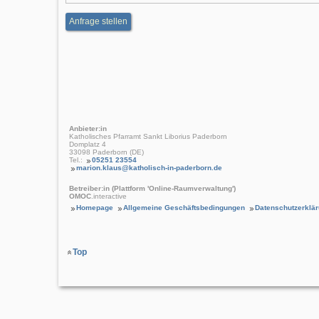
Anfrage stellen
Anbieter:in
Katholisches Pfarramt Sankt Liborius Paderborn
Domplatz 4
33098 Paderborn (DE)
Tel.:
05251 23554
marion.klaus@katholisch-in-paderborn.de
Betreiber:in (Plattform 'Online-Raumverwaltung')
OMOC
.interactive
Homepage
Allgemeine Geschäftsbedingungen
Datenschutzerklä
Top