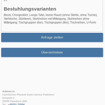
25
Bestuhlungsvarianten
Block, Chorgestühl, Lange Tafel, leerer Raum (ohne Stühle, ohne Tische),
Stehtische, Stuhlkreis, Stuhlreihen mit Mittelgang, Stuhlreihen ohne
Mittelgang, Tischgruppen (6er), Tischgruppen (8er), Tischreihen, U-Form
Anfrage stellen
Übersichtsliste
Anbieter:in
Katholisches Pfarramt Sankt Liborius Paderborn
Domplatz 4
33098 Paderborn (DE)
Tel.:
05251 23554