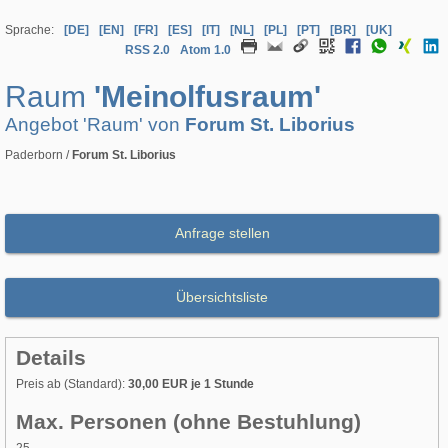
Sprache:
[DE]
[EN]
[FR]
[ES]
[IT]
[NL]
[PL]
[PT]
[BR]
[UK]
RSS 2.0
Atom 1.0
Raum
'Meinolfusraum'
Angebot 'Raum' von
Forum St. Liborius
Paderborn /
Forum St. Liborius
Anfrage stellen
Übersichtsliste
Details
Preis ab (Standard):
30,00 EUR je 1 Stunde
Max. Personen (ohne Bestuhlung)