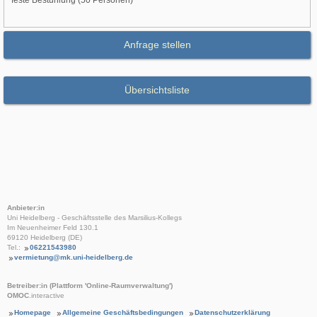
feste Bestuhlung (50 Personen)
Anfrage stellen
Übersichtsliste
Anbieter:in
Uni Heidelberg - Geschäftsstelle des Marsilius-Kollegs
Im Neuenheimer Feld 130.1
69120 Heidelberg (DE)
Tel.:
06221543980
vermietung@mk.uni-heidelberg.de
Betreiber:in (Plattform 'Online-Raumverwaltung')
OMOC
.interactive
Homepage
Allgemeine Geschäftsbedingungen
Datenschutzerklärung