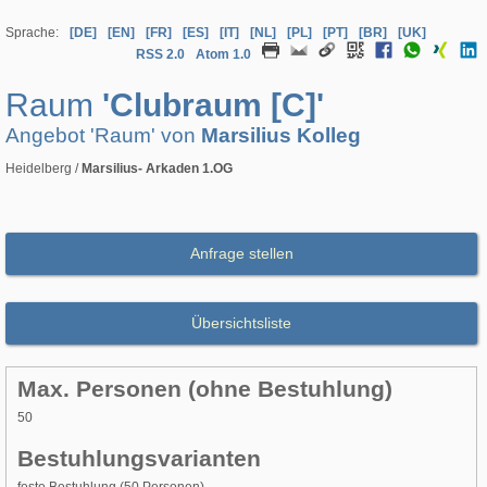
Sprache:
[DE]
[EN]
[FR]
[ES]
[IT]
[NL]
[PL]
[PT]
[BR]
[UK]
RSS 2.0
Atom 1.0
Raum
'Clubraum [C]'
Angebot 'Raum' von
Marsilius Kolleg
Heidelberg /
Marsilius- Arkaden 1.OG
Anfrage stellen
Übersichtsliste
Max. Personen (ohne Bestuhlung)
50
Bestuhlungsvarianten