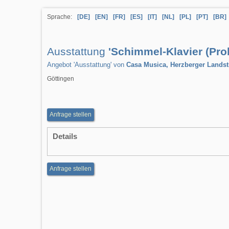
Sprache:
[DE]
[EN]
[FR]
[ES]
[IT]
[NL]
[PL]
[PT]
[BR]
Ausstattung
'Schimmel-Klavier (Pro
Angebot 'Ausstattung' von
Casa Musica, Herzberger Landst
Göttingen
Anfrage stellen
Details
Anfrage stellen