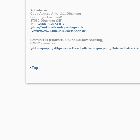
Anbieter:in
Geog-August-Universität Göttingen
Herzberger Landstraße 2
37085 Göttingen (DE)
Tel.:
0551/37073 817
info@unimusik.uni-goettingen.de
http://www.unimusik-goettingen.de
Betreiber:in (Plattform 'Online-Raumverwaltung')
OMOC
.interactive
Homepage
Allgemeine Geschäftsbedingungen
Datenschutzerklä
Top