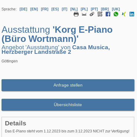
Sprache:
[DE]
[EN]
[FR]
[ES]
[IT]
[NL]
[PL]
[PT]
[BR]
[UK]
Ausstattung
'Korg E-Piano
(Büro Wortmann)'
Angebot 'Ausstattung' von
Casa Musica,
Herzberger Landstraße 2
Göttingen
Anfrage stellen
Übersichtsliste
Details
Das E-Piano steht vom 1.12.2023 bis zum 3.12.2023 NICHT zur Verfügung!