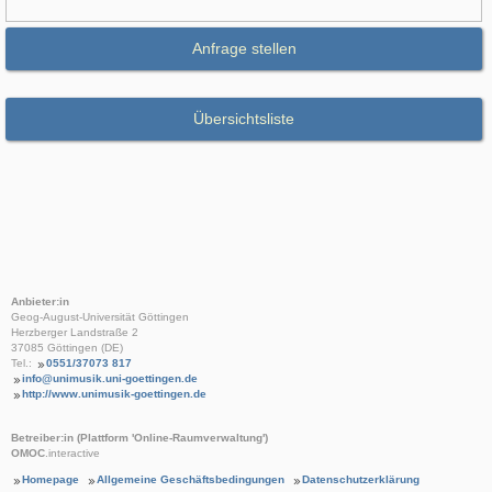
Anfrage stellen
Übersichtsliste
Anbieter:in
Geog-August-Universität Göttingen
Herzberger Landstraße 2
37085 Göttingen (DE)
Tel.:
0551/37073 817
info@unimusik.uni-goettingen.de
http://www.unimusik-goettingen.de
Betreiber:in (Plattform 'Online-Raumverwaltung')
OMOC
.interactive
Homepage
Allgemeine Geschäftsbedingungen
Datenschutzerklärung