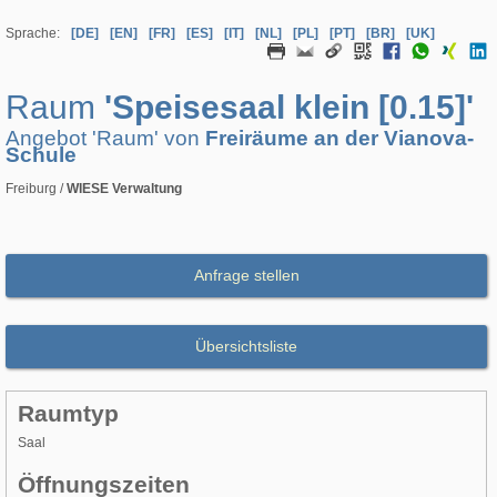
Sprache:
[DE]
[EN]
[FR]
[ES]
[IT]
[NL]
[PL]
[PT]
[BR]
[UK]
Raum
'Speisesaal klein [0.15]'
Angebot 'Raum' von
Freiräume an der Vianova-
Schule
Freiburg /
WIESE Verwaltung
Anfrage stellen
Übersichtsliste
Raumtyp
Saal
Öffnungszeiten