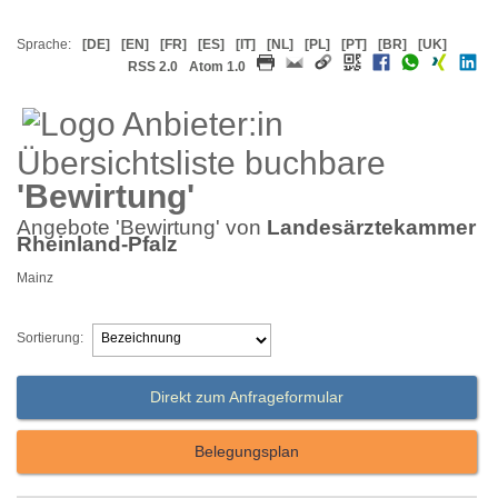
Sprache:
[DE]
[EN]
[FR]
[ES]
[IT]
[NL]
[PL]
[PT]
[BR]
[UK]
RSS 2.0
Atom 1.0
Übersichtsliste buchbare
'Bewirtung'
Angebote 'Bewirtung' von
Landesärztekammer
Rheinland-Pfalz
Mainz
Sortierung:
Direkt zum Anfrageformular
Belegungsplan