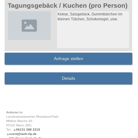
Tagungsgebäck / Kuchen (pro Person)
Kekse, Salzgebäck, Gummibärchen im
kleinen Tütchen, Schokoriegel, usw.
Anfrage stellen
Details
Anbieter:in
Landesärztekammer Rheinland-Pfalz
Mittlere Bleiche 40
55116 Mainz (DE)
Tel.:
06131 288 2219
event@laek-rlp.de