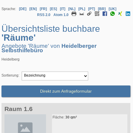
Sprache:
[DE]
[EN]
[FR]
[ES]
[IT]
[NL]
[PL]
[PT]
[BR]
[UK]
RSS 2.0
Atom 1.0
Übersichtsliste buchbare
'Räume'
Angebote 'Räume' von
Heidelberger
Selbsthilfebüro
Heidelberg
Sortierung:
Direkt zum Anfrageformular
Raum 1.6
Fläche:
30 qm²