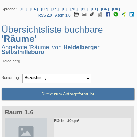
Sprache:
[DE]
[EN]
[FR]
[ES]
[IT]
[NL]
[PL]
[PT]
[BR]
[UK]
RSS 2.0
Atom 1.0
Übersichtsliste buchbare
'Räume'
Angebote 'Räume' von
Heidelberger
Selbsthilfebüro
Heidelberg
Sortierung:
Direkt zum Anfrageformular
Raum 1.6
Fläche:
30 qm²