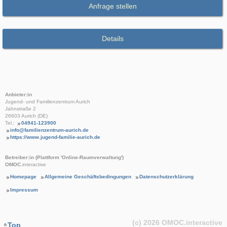
Anfrage stellen
Details
Anbieter:in
Jugend- und Familienzentrum Aurich
Jahnstraße 2
26603 Aurich (DE)
Tel.:
04941-123900
info@familienzentrum-aurich.de
https://www.jugend-familie-aurich.de
Betreiber:in (Plattform 'Online-Raumverwaltung')
OMOC
.interactive
Homepage
Allgemeine Geschäftsbedingungen
Datenschutzerklärung
Impressum
(c) 2026
OMOC
.interactive
Top