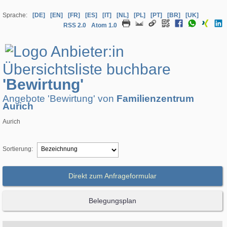
Sprache:
[DE]
[EN]
[FR]
[ES]
[IT]
[NL]
[PL]
[PT]
[BR]
[UK]
RSS 2.0
Atom 1.0
Übersichtsliste buchbare
'Bewirtung'
Angebote 'Bewirtung' von
Familienzentrum
Aurich
Aurich
Sortierung:
Direkt zum Anfrageformular
Belegungsplan