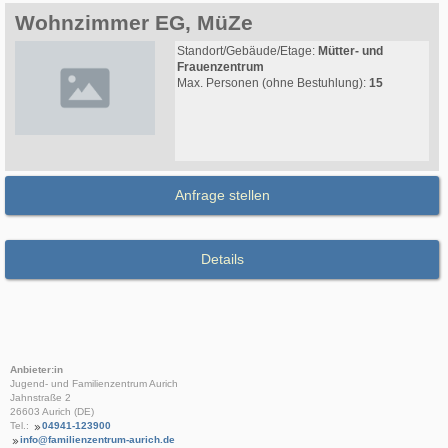
Wohnzimmer EG, MüZe
Standort/Gebäude/Etage:
Mütter- und
Frauenzentrum
Max. Personen (ohne Bestuhlung):
15
Anfrage stellen
Details
Anbieter:in
Jugend- und Familienzentrum Aurich
Jahnstraße 2
26603 Aurich (DE)
Tel.:
04941-123900
info@familienzentrum-aurich.de