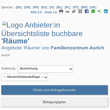
Sprache:
[DE]
[EN]
[FR]
[ES]
[IT]
[NL]
[PL]
[PT]
[BR]
[UK]
RSS 2.0
Atom 1.0
Übersichtsliste buchbare
'Räume'
Angebote 'Räume' von
Familienzentrum Aurich
Aurich
Sortierung:
Direkt zum Anfrageformular
Belegungsplan