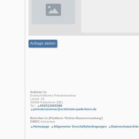
Anfrage stellen
Anbieter:in
Erzbischöfliches Priesterseminar
Leostr. 19
33098 Paderborn (DE)
Tel.:
052512065380
priesterseminar@erzbistum-paderborn.de
Betreiber:in (Plattform 'Online-Raumverwaltung')
OMOC
.interactive
Homepage
Allgemeine Geschäftsbedingungen
Datenschutzerklä