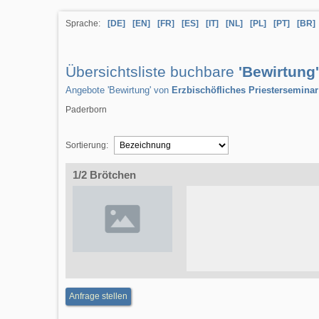
Sprache:
[DE]
[EN]
[FR]
[ES]
[IT]
[NL]
[PL]
[PT]
[BR]
Übersichtsliste buchbare
'Bewirtung'
Angebote 'Bewirtung' von
Erzbischöfliches Priesterseminar
Paderborn
Sortierung:
1/2 Brötchen
Anfrage stellen