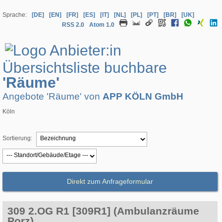
Sprache:
[DE]
[EN]
[FR]
[ES]
[IT]
[NL]
[PL]
[PT]
[BR]
[UK]
RSS 2.0
Atom 1.0
Übersichtsliste buchbare
'Räume'
Angebote 'Räume' von
APP KÖLN GmbH
Köln
Sortierung:
Direkt zum Anfrageformular
309 2.OG R1 [309R1] (Ambulanzräume
Porz)