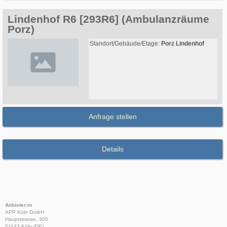
Lindenhof R6 [293R6] (Ambulanzräume
Porz)
Standort/Gebäude/Etage:
Porz Lindenhof
Anfrage stellen
Details
Anbieter:in
APP Köln GmbH
Hauptstrasse, 305
51143 Köln (DE)