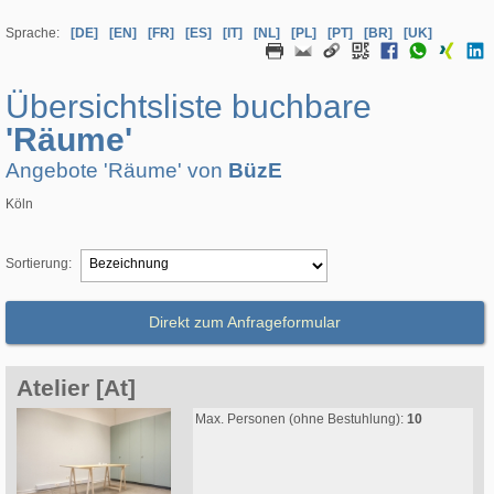
Sprache:
[DE]
[EN]
[FR]
[ES]
[IT]
[NL]
[PL]
[PT]
[BR]
[UK]
Übersichtsliste buchbare
'Räume'
Angebote 'Räume' von
BüzE
Köln
Sortierung:
Direkt zum Anfrageformular
Atelier [At]
Max. Personen (ohne Bestuhlung):
10