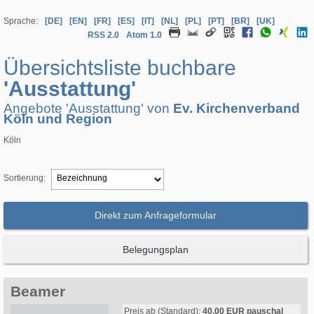
Sprache:
[DE]
[EN]
[FR]
[ES]
[IT]
[NL]
[PL]
[PT]
[BR]
[UK]
RSS 2.0
Atom 1.0
Übersichtsliste buchbare
'Ausstattung'
Angebote 'Ausstattung' von
Ev. Kirchenverband
Köln und Region
Köln
Sortierung:
Direkt zum Anfrageformular
Belegungsplan
Beamer
Preis ab (Standard):
40,00 EUR pauschal