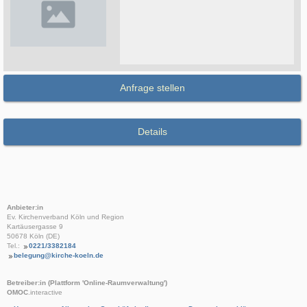
Anfrage stellen
Details
Anbieter:in
Ev. Kirchenverband Köln und Region
Kartäusergasse 9
50678 Köln (DE)
Tel.:
0221/3382184
belegung@kirche-koeln.de
Betreiber:in (Plattform 'Online-Raumverwaltung')
OMOC
.interactive