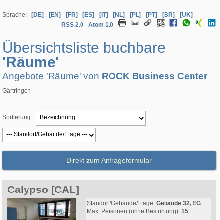
Sprache:
[DE]
[EN]
[FR]
[ES]
[IT]
[NL]
[PL]
[PT]
[BR]
[UK]
RSS 2.0
Atom 1.0
Übersichtsliste buchbare
'Räume'
Angebote 'Räume' von
ROCK Business Center
Gärtringen
Sortierung:
Direkt zum Anfrageformular
Calypso [CAL]
Standort/Gebäude/Etage:
Gebäude 32, EG
Max. Personen (ohne Bestuhlung):
15