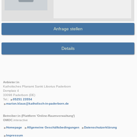
Anfrage stellen
Details
Anbieter:in
Katholisches Pfarramt Sankt Liborius Paderborn
Domplatz 4
33098 Paderborn (DE)
Tel.:
05251 23554
marion.klaus@katholisch-in-paderborn.de
Betreiber:in (Plattform 'Online-Raumverwaltung')
OMOC
.interactive
Homepage
Allgemeine Geschäftsbedingungen
Datenschutzerklärung
Impressum