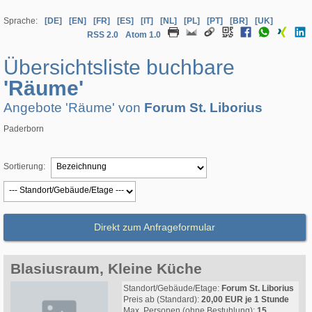
Sprache:
[DE]
[EN]
[FR]
[ES]
[IT]
[NL]
[PL]
[PT]
[BR]
[UK]
RSS 2.0
Atom 1.0
Übersichtsliste buchbare
'Räume'
Angebote 'Räume' von
Forum St. Liborius
Paderborn
Sortierung:
Direkt zum Anfrageformular
Blasiusraum, Kleine Küche
Standort/Gebäude/Etage:
Forum St. Liborius
Preis ab (Standard):
20,00 EUR je 1 Stunde
Max. Personen (ohne Bestuhlung):
15