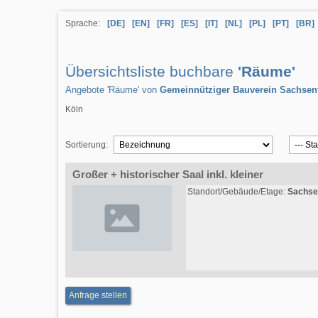
Sprache:
[DE]
[EN]
[FR]
[ES]
[IT]
[NL]
[PL]
[PT]
[BR]
Übersichtsliste buchbare
'Räume'
Angebote 'Räume' von
Gemeinnütziger Bauverein Sachsen
Köln
Sortierung:
Großer + historischer Saal inkl. kleiner
Standort/Gebäude/Etage:
Sachse
Anfrage stellen