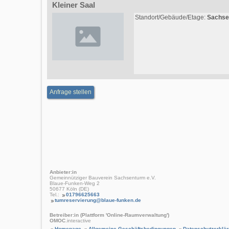
Kleiner Saal
Standort/Gebäude/Etage:
Sachse
Anfrage stellen
Anbieter:in
Gemeinnütziger Bauverein Sachsenturm e.V.
Blaue-Funken-Weg 2
50677 Köln (DE)
Tel.:
01796625663
tumreservierung@blaue-funken.de
Betreiber:in (Plattform 'Online-Raumverwaltung')
OMOC
.interactive
Homepage
Allgemeine Geschäftsbedingungen
Datenschutzerklä