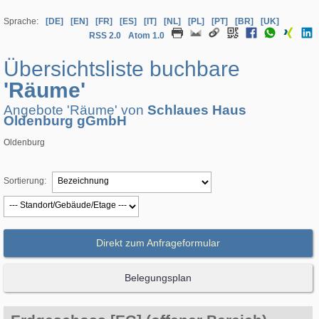
Sprache:
[DE]
[EN]
[FR]
[ES]
[IT]
[NL]
[PL]
[PT]
[BR]
[UK]
RSS 2.0
Atom 1.0
Übersichtsliste buchbare
'Räume'
Angebote 'Räume' von
Schlaues Haus
Oldenburg gGmbH
Oldenburg
Sortierung:
Direkt zum Anfrageformular
Belegungsplan