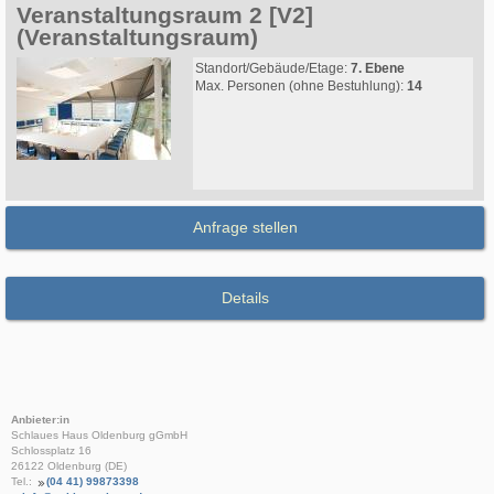
Veranstaltungsraum 2 [V2]
(Veranstaltungsraum)
Standort/Gebäude/Etage:
7. Ebene
Max. Personen (ohne Bestuhlung):
14
Anfrage stellen
Details
Anbieter:in
Schlaues Haus Oldenburg gGmbH
Schlossplatz 16
26122 Oldenburg (DE)
Tel.:
(04 41) 99873398