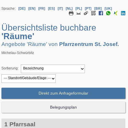
Sprache:
[DE]
[EN]
[FR]
[ES]
[IT]
[NL]
[PL]
[PT]
[BR]
[UK]
Übersichtsliste buchbare
'Räume'
Angebote 'Räume' von
Pfarrzentrum St. Josef.
Michelau-Schwürbitz
Sortierung:
Direkt zum Anfrageformular
Belegungsplan
1 Pfarrsaal