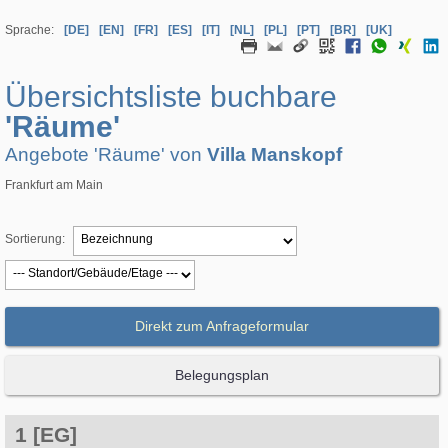
Sprache:
[DE]
[EN]
[FR]
[ES]
[IT]
[NL]
[PL]
[PT]
[BR]
[UK]
Übersichtsliste buchbare
'Räume'
Angebote 'Räume' von
Villa Manskopf
Frankfurt am Main
Sortierung:
Direkt zum Anfrageformular
Belegungsplan
1 [EG]