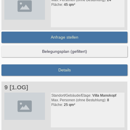
Max. Personen (ohne Bestuhlung):
24
Fläche:
45 qm²
Anfrage stellen
Belegungsplan (gefiltert)
Details
9 [1.OG]
Standort/Gebäude/Etage:
Villa Manskopf
Max. Personen (ohne Bestuhlung):
8
Fläche:
25 qm²