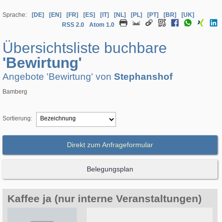
Sprache:
[DE]
[EN]
[FR]
[ES]
[IT]
[NL]
[PL]
[PT]
[BR]
[UK]
RSS 2.0
Atom 1.0
Übersichtsliste buchbare
'Bewirtung'
Angebote 'Bewirtung' von
Stephanshof
Bamberg
Sortierung:
Direkt zum Anfrageformular
Belegungsplan
Kaffee ja (nur interne Veranstaltungen)