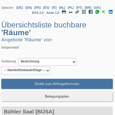
Sprache:
[DE]
[EN]
[FR]
[ES]
[IT]
[NL]
[PL]
[PT]
[BR]
[UK]
RSS 2.0
Atom 1.0
Übersichtsliste buchbare
'Räume'
Angebote 'Räume' von
Seligenstadt
Sortierung:
Direkt zum Anfrageformular
Belegungsplan
Bühler Saal [BÜSA]