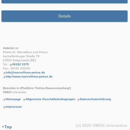
Details
Anbieter:in
Pfarrei St. Marcellinus und Petrus
Aschaffenburger Straße 79
63500 Seligenstadt (DE)
Tel.:
06182 3375
Fax.: 06182 200231
info@marcellinus-petrus.de
http://www.marcellinus-petrus.de
Betreiber:in (Plattform 'Online-Raumverwaltung')
OMOC
.interactive
Homepage
Allgemeine Geschäftsbedingungen
Datenschutzerklärung
Impressum
(c) 2026
OMOC
.interactive
Top