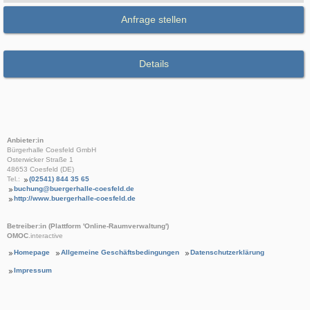
Anfrage stellen
Details
Anbieter:in
Bürgerhalle Coesfeld GmbH
Osterwicker Straße 1
48653 Coesfeld (DE)
Tel.:
(02541) 844 35 65
buchung@buergerhalle-coesfeld.de
http://www.buergerhalle-coesfeld.de
Betreiber:in (Plattform 'Online-Raumverwaltung')
OMOC
.interactive
Homepage
Allgemeine Geschäftsbedingungen
Datenschutzerklärung
Impressum