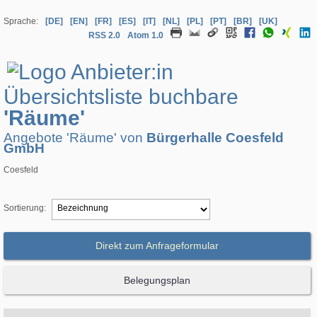
Sprache:
[DE]
[EN]
[FR]
[ES]
[IT]
[NL]
[PL]
[PT]
[BR]
[UK]
RSS 2.0
Atom 1.0
Übersichtsliste buchbare
'Räume'
Angebote 'Räume' von
Bürgerhalle Coesfeld
GmbH
Coesfeld
Sortierung:
Direkt zum Anfrageformular
Belegungsplan