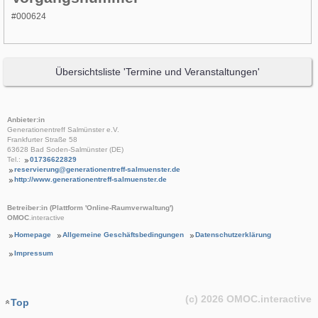
#000624
Übersichtsliste 'Termine und Veranstaltungen'
Anbieter:in
Generationentreff Salmünster e.V.
Frankfurter Straße 58
63628 Bad Soden-Salmünster (DE)
Tel.:
01736622829
reservierung@generationentreff-salmuenster.de
http://www.generationentreff-salmuenster.de
Betreiber:in (Plattform 'Online-Raumverwaltung')
OMOC
.interactive
Homepage
Allgemeine Geschäftsbedingungen
Datenschutzerklärung
Impressum
(c) 2026
OMOC
.interactive
Top