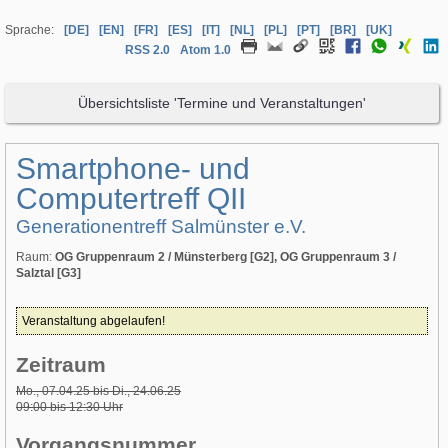
Sprache:
[DE]
[EN]
[FR]
[ES]
[IT]
[NL]
[PL]
[PT]
[BR]
[UK]
RSS 2.0
Atom 1.0
Übersichtsliste 'Termine und Veranstaltungen'
Smartphone- und
Computertreff QII
Generationentreff Salmünster e.V.
Raum:
OG Gruppenraum 2 / Münsterberg [G2], OG Gruppenraum 3 /
Salztal [G3]
Veranstaltung abgelaufen!
Zeitraum
Mo., 07.04.25 bis Di., 24.06.25
09:00 bis 12:30 Uhr
Vorgangsnummer