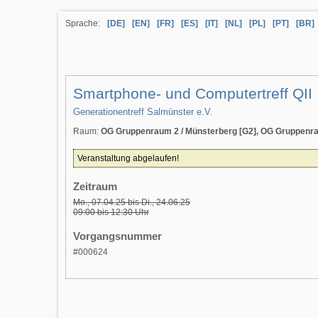
Sprache:
[DE]
[EN]
[FR]
[ES]
[IT]
[NL]
[PL]
[PT]
[BR]
Smartphone- und Computertreff QII
Generationentreff Salmünster e.V.
Raum:
OG Gruppenraum 2 / Münsterberg [G2], OG Gruppenrau
Veranstaltung abgelaufen!
Zeitraum
Mo., 07.04.25 bis Di., 24.06.25
09:00 bis 12:30 Uhr
Vorgangsnummer
#000624