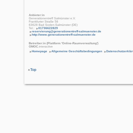
Anbieter:in
Generationentreff Salmünster e.V.
Frankfurter Straße 58
63628 Bad Soden-Salmünster (DE)
Tel.:
01736622829
reservierung@generationentreff-salmuenster.de
http://www.generationentreff-salmuenster.de
Betreiber:in (Plattform 'Online-Raumverwaltung')
OMOC
.interactive
Homepage
Allgemeine Geschäftsbedingungen
Datenschutzerklä
Top