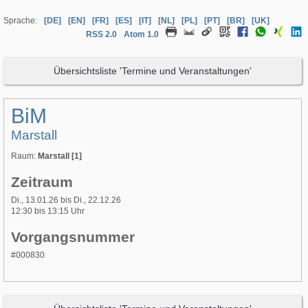
Sprache:
[DE]
[EN]
[FR]
[ES]
[IT]
[NL]
[PL]
[PT]
[BR]
[UK]
RSS 2.0
Atom 1.0
Übersichtsliste 'Termine und Veranstaltungen'
BiM
Marstall
Raum:
Marstall [1]
Zeitraum
Di., 13.01.26 bis Di., 22.12.26
12:30 bis 13:15 Uhr
Vorgangsnummer
#000830