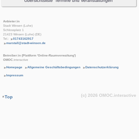
Übersichtsliste 'Termine und Veranstaltungen'
Anbieter:in
Stadt Winsen (Luhe)
Schlossplatz 1
21423 Winsen (Luhe) (DE)
Tel.:
01743162917
marstall@stadt-winsen.de
Betreiber:in (Plattform 'Online-Raumverwaltung')
OMOC
.interactive
Homepage
Allgemeine Geschäftsbedingungen
Datenschutzerklärung
Impressum
(c) 2026
OMOC
.interactive
Top