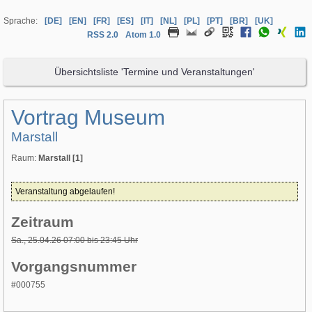
Sprache:
[DE]
[EN]
[FR]
[ES]
[IT]
[NL]
[PL]
[PT]
[BR]
[UK]
RSS 2.0
Atom 1.0
Übersichtsliste 'Termine und Veranstaltungen'
Vortrag Museum
Marstall
Raum:
Marstall [1]
Veranstaltung abgelaufen!
Zeitraum
Sa., 25.04.26
07:00 bis 23:45 Uhr
Vorgangsnummer
#000755