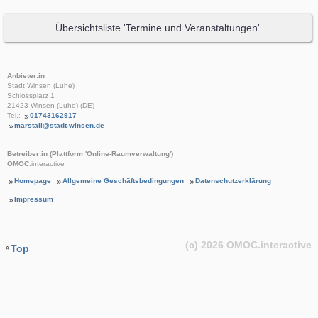
Übersichtsliste 'Termine und Veranstaltungen'
Anbieter:in
Stadt Winsen (Luhe)
Schlossplatz 1
21423 Winsen (Luhe) (DE)
Tel.:
01743162917
marstall@stadt-winsen.de
Betreiber:in (Plattform 'Online-Raumverwaltung')
OMOC
.interactive
Homepage
Allgemeine Geschäftsbedingungen
Datenschutzerklärung
Impressum
(c) 2026
OMOC
.interactive
Top