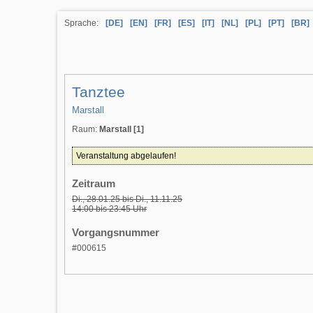
Sprache:
[DE]
[EN]
[FR]
[ES]
[IT]
[NL]
[PL]
[PT]
[BR]
Tanztee
Marstall
Raum:
Marstall [1]
Veranstaltung abgelaufen!
Zeitraum
Di., 28.01.25 bis Di., 11.11.25
14:00 bis 23:45 Uhr
Vorgangsnummer
#000615