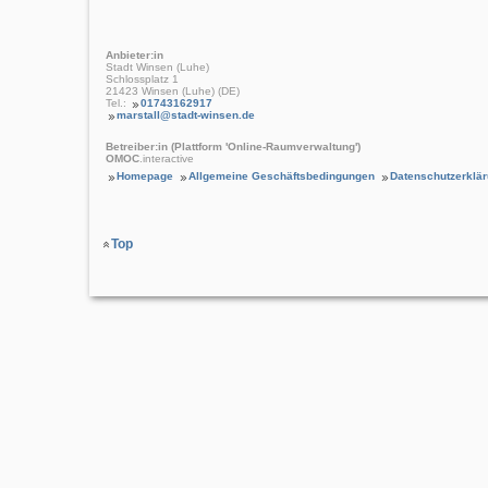
Anbieter:in
Stadt Winsen (Luhe)
Schlossplatz 1
21423 Winsen (Luhe) (DE)
Tel.:
01743162917
marstall@stadt-winsen.de
Betreiber:in (Plattform 'Online-Raumverwaltung')
OMOC
.interactive
Homepage
Allgemeine Geschäftsbedingungen
Datenschutzerklä
Top