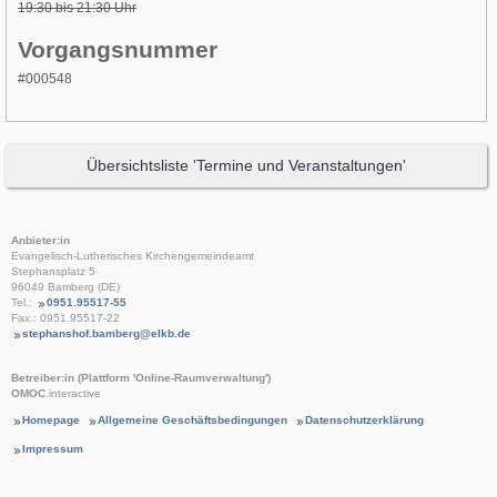
19:30 bis 21:30 Uhr
Vorgangsnummer
#000548
Übersichtsliste 'Termine und Veranstaltungen'
Anbieter:in
Evangelisch-Lutherisches Kirchengemeindeamt
Stephansplatz 5
96049 Bamberg (DE)
Tel.:
0951.95517-55
Fax.: 0951.95517-22
stephanshof.bamberg@elkb.de
Betreiber:in (Plattform 'Online-Raumverwaltung')
OMOC
.interactive
Homepage
Allgemeine Geschäftsbedingungen
Datenschutzerklärung
Impressum