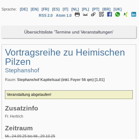
Sprache:
[DE]
[EN]
[FR]
[ES]
[IT]
[NL]
[PL]
[PT]
[BR]
[UK]
RSS 2.0
Atom 1.0
Übersichtsliste 'Termine und Veranstaltungen'
Vortragsreihe zu Heimischen
Pilzen
Stephanshof
Raum:
Stephanshof Kapitelsaal (inkl. Foyer 56 qm) [1.01]
Veranstaltung abgelaufen!
Zusatzinfo
Fr. Hertrich
Zeitraum
Mi., 24.09.25 bis Mi., 29.10.25