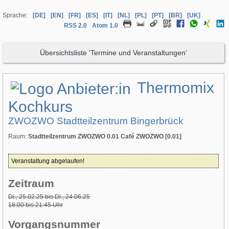
Sprache:
[DE]
[EN]
[FR]
[ES]
[IT]
[NL]
[PL]
[PT]
[BR]
[UK]
RSS 2.0
Atom 1.0
Übersichtsliste 'Termine und Veranstaltungen'
Thermomix
Kochkurs
ZWOZWO Stadtteilzentrum Bingerbrück
Raum:
Stadtteilzentrum ZWOZWO 0.01 Café ZWOZWO [0.01]
Veranstaltung abgelaufen!
Zeitraum
Di., 25.02.25 bis Di., 24.06.25
18:00 bis 21:45 Uhr
Vorgangsnummer