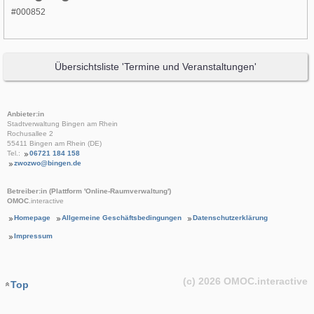
#000852
Übersichtsliste 'Termine und Veranstaltungen'
Anbieter:in
Stadtverwaltung Bingen am Rhein
Rochusallee 2
55411 Bingen am Rhein (DE)
Tel.:
06721 184 158
zwozwo@bingen.de
Betreiber:in (Plattform 'Online-Raumverwaltung')
OMOC
.interactive
Homepage
Allgemeine Geschäftsbedingungen
Datenschutzerklärung
Impressum
(c) 2026
OMOC
.interactive
Top