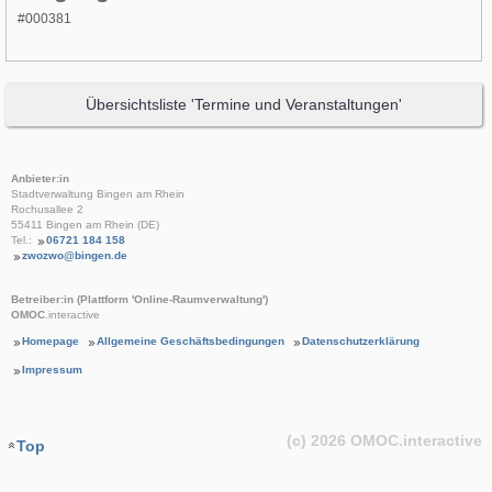
#000381
Übersichtsliste 'Termine und Veranstaltungen'
Anbieter:in
Stadtverwaltung Bingen am Rhein
Rochusallee 2
55411 Bingen am Rhein (DE)
Tel.:
06721 184 158
zwozwo@bingen.de
Betreiber:in (Plattform 'Online-Raumverwaltung')
OMOC
.interactive
Homepage
Allgemeine Geschäftsbedingungen
Datenschutzerklärung
Impressum
(c) 2026
OMOC
.interactive
Top