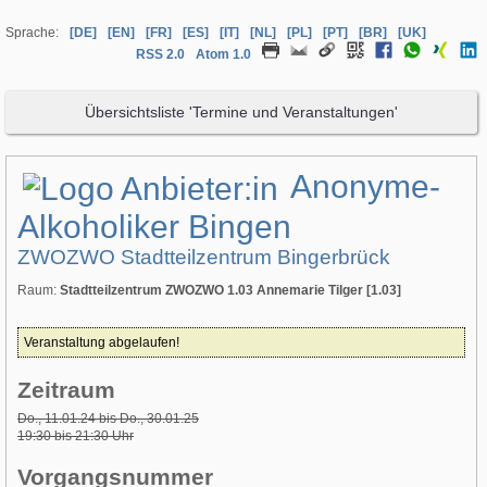
Sprache:
[DE]
[EN]
[FR]
[ES]
[IT]
[NL]
[PL]
[PT]
[BR]
[UK]
RSS 2.0
Atom 1.0
Übersichtsliste 'Termine und Veranstaltungen'
Anonyme-
Alkoholiker Bingen
ZWOZWO Stadtteilzentrum Bingerbrück
Raum:
Stadtteilzentrum ZWOZWO 1.03 Annemarie Tilger [1.03]
Veranstaltung abgelaufen!
Zeitraum
Do., 11.01.24 bis Do., 30.01.25
19:30 bis 21:30 Uhr
Vorgangsnummer