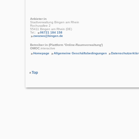
Anbieter:in
Stadtverwaltung Bingen am Rhein
Rochusallee 2
55411 Bingen am Rhein (DE)
Tel.:
06721 184 158
zwozwo@bingen.de
Betreiber:in (Plattform 'Online-Raumverwaltung')
OMOC
.interactive
Homepage
Allgemeine Geschäftsbedingungen
Datenschutzerklä
Top